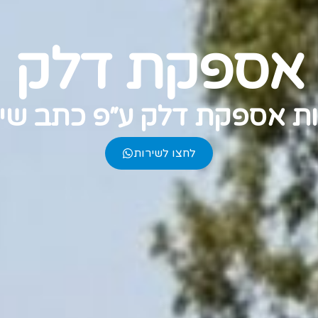
אספקת דלק
ת אספקת דלק ע״פ כתב שי
לחצו לשירות