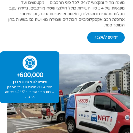
מענה מהיר ומקצועי 24/7 לכל סוגי הרכבים – מקטנועים ועד
משאיות של 34 טון. השירות כולל חילוצי שטח מורכבים, גרירה עקב
תקלות מכאניות וחשמליות, תאונות או ניסיונות גניבה, וכן שירותי
אחסנת רכב אקסקלוסיביים הכוללים שמירה מאוישת גם בשעות בהן
המוסך סגור.
זמינים 24/7
+
600,000
מינויים לנתי שירותי דרך
מאז 2004 הצוות של נתי מספק
שירות מהיר עם חיוך 24/7 בפריסה
ארצית